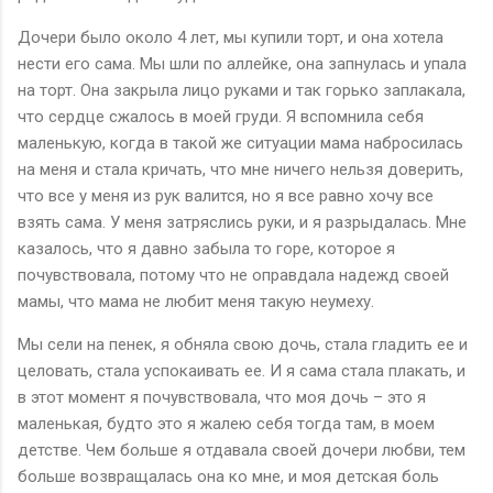
Дочери было около 4 лет, мы купили торт, и она хотела
нести его сама. Мы шли по аллейке, она запнулась и упала
на торт. Она закрыла лицо руками и так горько заплакала,
что сердце сжалось в моей груди. Я вспомнила себя
маленькую, когда в такой же ситуации мама набросилась
на меня и стала кричать, что мне ничего нельзя доверить,
что все у меня из рук валится, но я все равно хочу все
взять сама. У меня затряслись руки, и я разрыдалась. Мне
казалось, что я давно забыла то горе, которое я
почувствовала, потому что не оправдала надежд своей
мамы, что мама не любит меня такую неумеху.
Мы сели на пенек, я обняла свою дочь, стала гладить ее и
целовать, стала успокаивать ее. И я сама стала плакать, и
в этот момент я почувствовала, что моя дочь – это я
маленькая, будто это я жалею себя тогда там, в моем
детстве. Чем больше я отдавала своей дочери любви, тем
больше возвращалась она ко мне, и моя детская боль