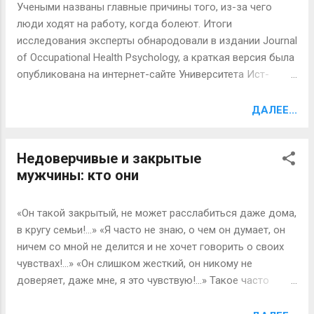
свежие проблемы. У каждого человека на извилистых
Учеными названы главные причины того, из-за чего
путях прошлого осталось что-то очень дорогое. То, что
люди ходят на работу, когда болеют. Итоги
некогда было бесценным. А потом ушло и стало
исследования эксперты обнародовали в издании Journal
непоправимо прошедшим.Рассудительный грек Гераклит
of Occupational Health Psychology, а краткая версия была
сказал, что никому не дано войти в одну и ту же реку
опубликована на интернет-сайте Университета Ист-
дважды. А восторженный итальянец Кампанелла
Англии. Оказалось, что работники, которые заболели,
воскликнул: "Вс...
отправляются на работу по причине высоких требований
ДАЛЕЕ...
работодателей, стрессов, а также из-за того, что
отсутствуют какие-либо гарантии занятости в случае
Недоверчивые и закрытые
потери работы. Такие действия ученые сравнили с
мужчины: кто они
презентеизмом. Презентеизм - ситуация, когда
сотрудник работает больше времени, чем это
предусмотрено условиями трудового соглашения.
«Он такой закрытый, не может расслабиться даже дома,
Обычно это имеет место из-за болезни, по причине
в кругу семьи!...» «Я часто не знаю, о чем он думает, он
которой работник не может справиться со своими
ничем со мной не делится и не хочет говорить о своих
обязанностями и вынужден задерживаться на работе.
чувствах!...» «Он слишком жесткий, он никому не
Тем не менее, отмечается, что причиной презентеизма
доверяет, даже мне, я это чувствую!...» Такое часто
может быть не только плохое состояние сотрудника, но
можно услышать от женщин в отношении их мужчин,
и высокая мотивация, а также корпоративная