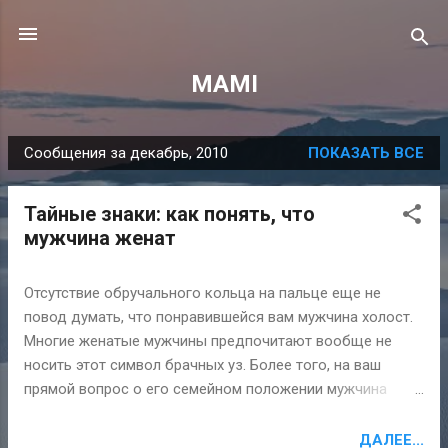
К основному контенту
MAMI
Сообщения за декабрь, 2010
ПОКАЗАТЬ ВСЕ
С
о
Тайные знаки: как понять, что
о
мужчина женат
б
щ
Отсутствие обручального кольца на пальце еще не
е
повод думать, что понравившейся вам мужчина холост.
н
Многие женатые мужчины предпочитают вообще не
и
носить этот символ брачных уз. Более того, на ваш
я
прямой вопрос о его семейном положении мужчина
может ответить неправдой. Быть обманутой не хочется
ни одной женщине. Если у вас есть сомнения
ДАЛЕЕ...