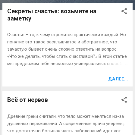
бесперспективном романе? Честная игра Главное, что
Секреты счастья: возьмите на
стоит осознать — вы давно друг другу чужие люди с
заметку
совершенно разными дорогами в будущее. Даже если
привычка откладывать расставание на потом создает
иллюзию обратного — вы очень близки и похожи, вот
Счастье – то, к чему стремится практически каждый. Но
только темпераменты не дают спокойно жить. В то
понятие это такое расплывчатое и абстрактное, что
время, как, в сущности, вы и движетесь уже давно в
зачастую бывает очень сложно ответить на вопрос:
разных направлениях. Пойти вперед без оглядки
«Что же делать, чтобы стать счастливой?» В этой статье
поможет трезвая оценка ситуации, которая и
мы предложим тебе несколько универсальных способов
заключается в том, чтобы увидеть тот непреодолимый
приблизиться к той самой счастливой жизни, о которой
барьер, который уже отделил вас друг от друга.
ты мечтаешь. Будь ребенком Учись воспринимать мир
ДАЛЕЕ...
Изменились не только ваши отношения, изменилось все
так, как делают это дети. Они смотрят на мир широко
вокруг. Будьте честны...
открытыми глазами и радуются каждому проявлению
Всё от нервов
жизни. Дети не отягощены страхами, сомнениями,
переживаниями и проблемами. Ты, конечно, можешь
возразить, что у тебя-то этого «добра» на десятерых
Древние греки считали, что тело может меняться из-за
хватило бы, что множество сложностей мешает тебе
душевных переживаний. А современные врачи уверены,
радоваться окружающему миру и глазеть на
что достаточно большая часть заболеваний идёт «от