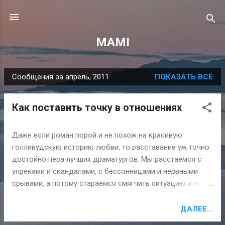
К основному контенту
MAMI
Сообщения за апрель, 2011
ПОКАЗАТЬ ВСЕ
С
о
Как поставить точку в отношениях
о
б
щ
Даже если роман порой и не похож на красивую
голливудскую историю любви, то расставание уж точно
е
достойно пера лучших драматургов. Мы расстаемся с
н
упреками и скандалами, с бессонницами и нервными
и
срывами, а потому стараемся смягчить ситуацию и не
я
позволяем прошлому окончательно уйти. И бывшей
возлюбленный продолжает незримо присутствовать в
ДАЛЕЕ...
нашей жизни. Как поставить точку в затянувшемся