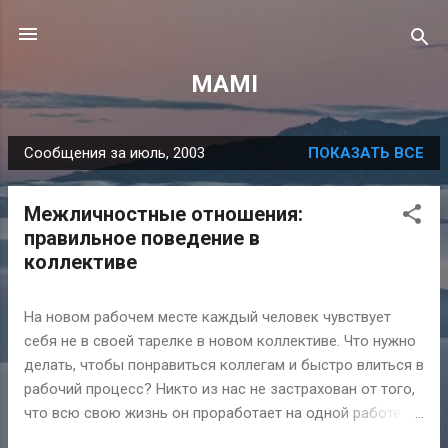
К основному контенту
MAMI
Сообщения за июль, 2003
ПОКАЗАТЬ ВСЕ
С
о
Межличностные отношения:
о
правильное поведение в
б
коллективе
щ
е
На новом рабочем месте каждый человек чувствует
н
себя не в своей тарелке в новом коллективе. Что нужно
и
делать, чтобы понравиться коллегам и быстро влиться в
я
рабочий процесс? Никто из нас не застрахован от того,
что всю свою жизнь он проработает на одной работе и
тем более, любимой. Многие люди сталкиваются с тем,