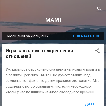
К основному контенту
MAMI
Сообщения за июль, 2012
ПОКАЗАТЬ ВСЕ
С
о
Игра как элемент укрепления
о
отношений
б
щ
Уж, казалось бы, сколько сказано и написано о роли игр
е
в развитии ребенка. Никто и не думает ставить под
н
сомнение тот факт, что детям нравится это занятие. Мы,
и
родители, быстро усваиваем, что, если необходимо,
я
чтобы у нас появилось немного свободного времени, то
ребенка следует чем-то увлечь: он поиграет, а я смогу
спокойно выпить кофе. И это замечательно. Я хотел бы,
ДАЛЕЕ...