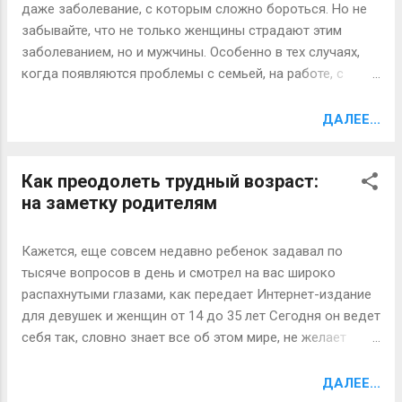
футболку; женщины не укладывали прически и не
даже заболевание, с которым сложно бороться. Но не
пользовались макияжем. В столь скромном образе
забывайте, что не только женщины страдают этим
участники фотографировались снова. После чего обе
заболеванием, но и мужчины. Особенно в тех случаях,
фотографии одного человека демонстрировали
когда появляются проблемы с семьей, на работе, с
незнакомым людям – они и определяли
долгами, но и одиночество души, когда начинаются
привлекательность каждого участника эксперимента.
приступы одиночества, агрессии, неустойчивости
ДАЛЕЕ...
Оказалось, что внешне привлекательные люди чаще
мужской твердости в действиях. Прежде всего
имеют негативные характеристики личности, причем это,
попытайтесь перебороть это заболевание, для кого-то
как прави...
Как преодолеть трудный возраст:
страх, а для некоторых и мания. Странно звучит для Вас,
на заметку родителям
как мания? Но она видна в тех качествах, когда
начинается смех без причины, слезы, а сами понимаете,
мужчина плачет не постоянно, и так, когда никто не
Кажется, еще совсем недавно ребенок задавал по
видит, не считая того, что может на глазах у всех в
тысяче вопросов в день и смотрел на вас широко
состоянии опьянения, но это случай редкий. Также
распахнутыми глазами, как передает Интернет-издание
мания проявляется в полном отсутствии кого-то возле
для девушек и женщин от 14 до 35 лет Сегодня он ведет
себя, что мешает и отвлекает от мыслей одиночества.
себя так, словно знает все об этом мире, не желает
Мужчины, не думайте много, ведь много думать для
слушать ваши советы, замыкается в себе. В его жизни
мужчины – вредно. Думайте только о хорошем и не
наступил непростой период - так называемый
ДАЛЕЕ...
зацикливайтесь о проблемах, которые сразу не реши...