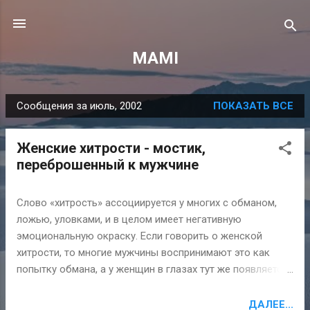
К основному контенту
MAMI
Сообщения за июль, 2002
ПОКАЗАТЬ ВСЕ
С
о
Женские хитрости - мостик,
о
переброшенный к мужчине
б
щ
Слово «хитрость» ассоциируется у многих с обманом,
е
ложью, уловками, и в целом имеет негативную
н
эмоциональную окраску. Если говорить о женской
и
хитрости, то многие мужчины воспринимают это как
я
попытку обмана, а у женщин в глазах тут же появляется
интерес, ведь при помощи хитрости, как многие думают,
можно добиться всего, чего хочется. О женской
ДАЛЕЕ...