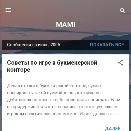
К основному контенту
MAMI
Сообщения за июль, 2005
ПОКАЗАТЬ ВСЕ
С
о
Советы по игре в букмекерской
о
конторе
б
щ
Делая ставки в букмекерской конторе, нужно
е
оперировать такой суммой денег, которую вы
н
действительно можете себе позволить проиграть. Если
и
не придерживаться этого правила, то стать успешным
я
игроком практически невозможно. Игрок должен всегда
помнить о своей планке, через которую ему не нужно
переступать. Не рискуйте в случаях, когда вы потеряли
ДАЛЕЕ...