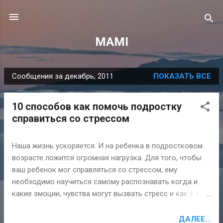
К основному контенту
MAMI
Сообщения за декабрь, 2011
ПОКАЗАТЬ ВСЕ
С
о
10 способов как помочь подростку
о
справиться со стрессом
б
щ
Наша жизнь ускоряется. И на ребенка в подростковом
е
возрасте ложится огромная нагрузка. Для того, чтобы
н
ваш ребенок мог справляться со стрессом, ему
и
необходимо научиться самому распознавать когда и
я
какие эмоции, чувства могут вызвать стресс и как с ним
бороться. Тревожность Обратите внимание вашего
ребенка на такой момент. Если его внимание постоянно
ДАЛЕЕ...