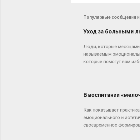
Популярные сообщения из
Уход за больными л
Люди, которые месяцами 
называемым эмоциональны
которые помогут вам изб
себя заботе о больном, н
избежать выгорания. Попр
ходите в кино или заним
Снизив свой уровень стре
В воспитании «мело
хорошей сиделкой, если в
которые вы должны выполн
Как показывает практика,
Определитесь, с чем вы в 
эмоционального и эстети
своевременное формирова
убеждены, что все это «п