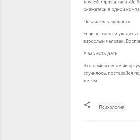
друзей. Фразы типа «Выб
окажетесь в одной компан
Показатель зрелости
Если вы смогли уладить с
взрослый человек. Воспр
У вас есть дети
Это самый весомый аргуме
случилось, постарайся п
детям.
Психология