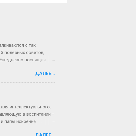
алкиваются с так
3 полезных советов,
. Ежедневно посвящая
 из главных способов
ДАЛЕЕ...
ут прогуляться по двору,
лжен быть только ваш.
едел. Вы не можете быть
е список всех заданий,
, уборку, покупки и др.
 для интеллектуального,
тавляющую в воспитании –
 и папы искренне
ится правильно
ДАЛЕЕ...