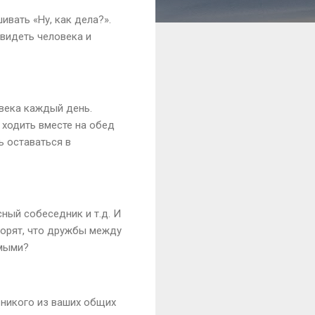
ивать «Ну, как дела?».
увидеть человека и
века каждый день.
 ходить вместе на обед
ь оставаться в
ный собеседник и т.д. И
ворят, что дружбы между
омыми?
 никого из ваших общих