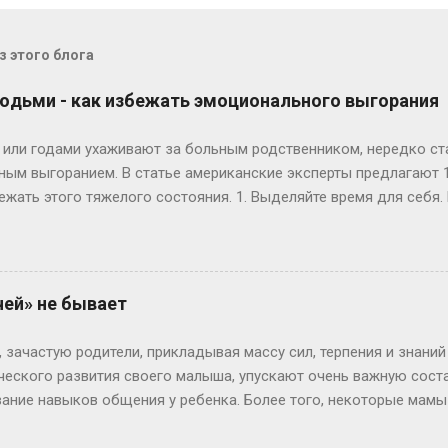
 этого блога
юдьми - как избежать эмоционального выгорания
или годами ухаживают за больным родственником, нередко ст
м выгоранием. В статье американские эксперты предлагают 1
ежать этого тяжелого состояния. 1. Выделяйте время для себя
е забывайте уделять себе хотя бы несколько минут – это один
обуйте занятия йогой перед завтраком, выбирайтесь на 20 мин
айтесь своим хобби. Но этот небольшой промежуток времени до
сса, вы будете лучше ухаживать за больным. 2. Знайте свой пр
чей» не бывает
ы переутомлены или находитесь в состоянии стресса. Составьт
ить за неделю, включая одевание и купание больного, готовку
 зачастую родители, прикладывая массу сил, терпения и знаний
состоянии справиться сами, а что нужно...
ческого развития своего малыша, упускают очень важную сос
ние навыков общения у ребенка. Более того, некоторые мамы
ридет само собой». Мол, по мере взросления ребенок сам науч