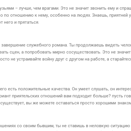
узьями – лучше, чем врагами. Это не значит звонить ему и спраш
о по отношению к нему, особенно на людях. Знаешь, приятней 
т него и прятаться.
 завершение служебного романа. Ты продолжаешь видеть чело
вать сцен, а попробовать мирно сосуществовать. Это не значит
осто не устраивайте войну друг с другом на работе, а старайтес
го есть положительные качества. Он умеет слушать, он интерес
ариант приятельских отношений вам подходит больше? пусть го
 существует, вы же можете оставаться просто хорошими знак
ошениях со своим бывшим, ты не ставишь в неловкую ситуацию