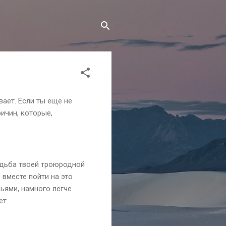
ает. Если ты еще не
ичин, которые,
адьба твоей троюродной
 вместе пойти на это
ьями, намного легче
ет