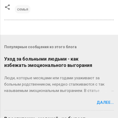
семья
Популярные сообщения из этого блога
Уход за больными людьми - как
избежать эмоционального выгорания
Люди, которые месяцами или годами ухаживают за
больным родственником, нередко сталкиваются с так
называемым эмоциональным выгоранием. В статье
американские эксперты предлагают 13 полезных советов,
ДАЛЕЕ...
которые помогут вам избежать этого тяжелого состояния.
1. Выделяйте время для себя. Ежедневно посвящая себя
заботе о больном, не забывайте уделять себе хотя бы