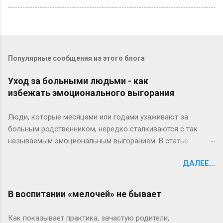
Популярные сообщения из этого блога
Уход за больными людьми - как
избежать эмоционального выгорания
Люди, которые месяцами или годами ухаживают за
больным родственником, нередко сталкиваются с так
называемым эмоциональным выгоранием. В статье
американские эксперты предлагают 13 полезных советов,
ДАЛЕЕ...
которые помогут вам избежать этого тяжелого состояния.
1. Выделяйте время для себя. Ежедневно посвящая себя
заботе о больном, не забывайте уделять себе хотя бы
В воспитании «мелочей» не бывает
несколько минут – это один из главных способов
избежать выгорания. Попробуйте занятия йогой перед
Как показывает практика, зачастую родители,