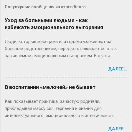
Популярные сообщения из этого блога
Уход за больными людьми - как
избежать эмоционального выгорания
Люди, которые месяцами или годами ухаживают за
больным родственником, нередко сталкиваются с так
называемым эмоциональным выгоранием. В статье
американские эксперты предлагают 13 полезных советов,
ДАЛЕЕ...
которые помогут вам избежать этого тяжелого состояния.
1. Выделяйте время для себя. Ежедневно посвящая себя
заботе о больном, не забывайте уделять себе хотя бы
В воспитании «мелочей» не бывает
несколько минут – это один из главных способов
избежать выгорания. Попробуйте занятия йогой перед
Как показывает практика, зачастую родители,
завтраком, выбирайтесь на 20 минут прогуляться по двору,
прикладывая массу сил, терпения и знаний для
ходите в кино или занимайтесь своим хобби. Но этот
интеллектуального, эмоционального и эстетического
небольшой промежуток времени должен быть только ваш.
развития своего малыша, упускают очень важную
Снизив свой уровень стресса, вы будете лучше ухаживать
ДАЛЕЕ...
составляющую в воспитании – своевременное