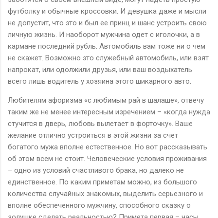
футболку и обычные кроссовки. И девушка даже и мысли
не допустит, что это и был ее принц и шанс устроить свою
личную жизнь. И наоборот мужчина одет с иголочки, а в
кармане последний рубль. Автомобиль вам тоже ни о чем
не скажет. Возможно это служебный автомобиль, или взят
напрокат, или одолжили друзья, или ваш воздыхатель
всего лишь водитель у хозяина этого шикарного авто.
Любителям афоризма «с любимым рай в шалаше», отвечу
таким же не менее интересным изречением – «когда нужда
стучится в дверь, любовь вылетает в форточку». Ваше
желание отлично устроиться в этой жизни за счет
богатого мужа вполне естественное. Но вот рассказывать
об этом всем не стоит. Человеческие условия проживания
– одно из условий счастливого брака, но далеко не
единственное. По каким приметам можно, из большого
количества случайных знакомых, выделить серьезного и
вполне обеспеченного мужчину, способного сказку о
золушке сделать реальностью? Примета первая – часы.