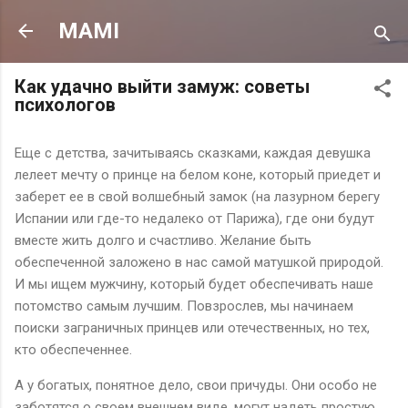
К основному контенту
MAMI
Как удачно выйти замуж: советы
психологов
Еще c детства, зачитываясь сказками, каждая девушка
лелеет мечту о принце на белом коне, который приедет и
заберет ее в свой волшебный замок (на лазурном берегу
Испании или где-то недалеко от Парижа), где они будут
вместе жить долго и счастливо. Желание быть
обеспеченной заложено в нас самой матушкой природой.
И мы ищем мужчину, который будет обеспечивать наше
потомство самым лучшим. Повзрослев, мы начинаем
поиски заграничных принцев или отечественных, но тех,
кто обеспеченнее.
А у богатых, понятное дело, свои причуды. Они особо не
заботятся о своем внешнем виде, могут надеть простую